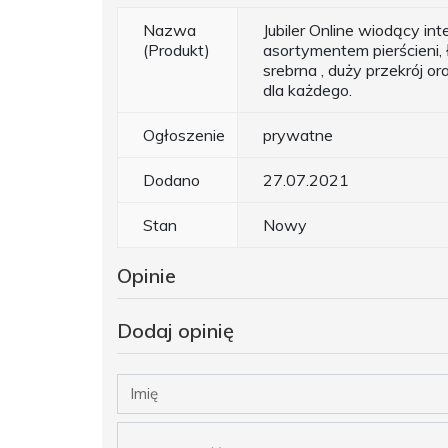
Nazwa
Jubiler Online wiodący int
(Produkt)
asortymentem pierścieni, ł
srebrna , duży przekrój o
dla każdego.
Ogłoszenie
prywatne
Dodano
27.07.2021
Stan
Nowy
Opinie
Dodaj opinię