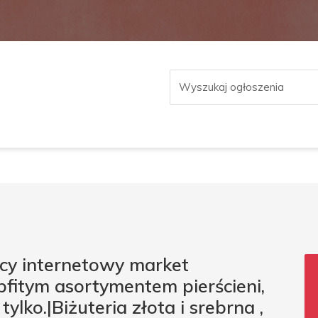
ący internetowy market
 obfitym asortymentem pierścieni,
ylko.|Biżuteria złota i srebrna ,