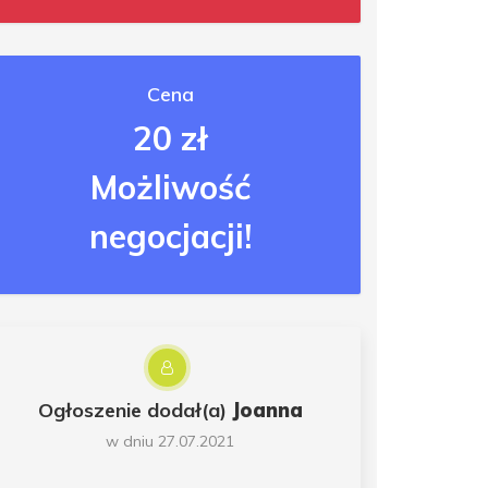
Cena
20 zł
Możliwość
negocjacji!
Ogłoszenie dodał(a)
Joanna
w dniu 27.07.2021