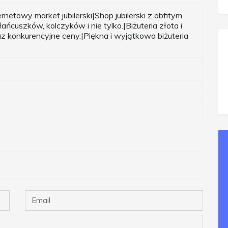
ernetowy market jubilerski|Shop jubilerski z obfitym
ańcuszków, kolczyków i nie tylko.|Biżuteria złota i
raz konkurencyjne ceny.|Piękna i wyjątkowa biżuteria