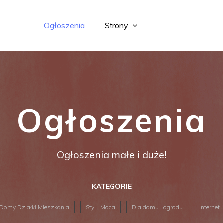
Ogłoszenia
Strony
Ogłoszenia
Ogłoszenia małe i duże!
KATEGORIE
Domy Działki Mieszkania
Styl i Moda
Dla domu i ogrodu
Internet