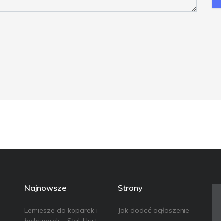
Najnowsze
Strony
Lemiesze do koparek i
Jak dodać ogłoszenie
ładowarek – Stal-Hurt