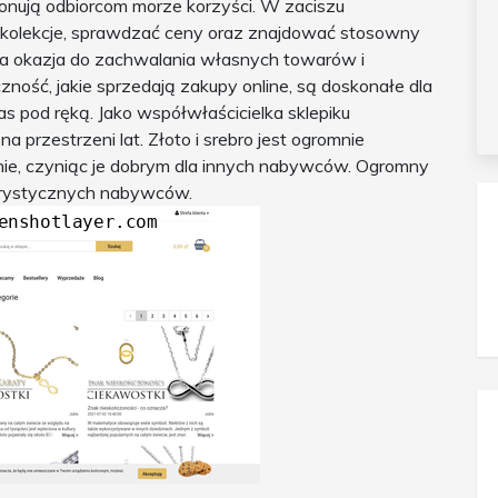
roponują odbiorcom morze korzyści. W zaciszu
kolekcje, sprawdzać ceny oraz znajdować stosowny
etna okazja do zachwalania własnych towarów i
ność, jakie sprzedają zakupy online, są doskonałe dla
 pod ręką. Jako współwłaścicielka sklepiku
na przestrzeni lat. Złoto i srebro jest ogromnie
śnie, czyniąc je dobrym dla innych nabywców. Ogromny
gorystycznych nabywców.