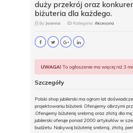
duży przekrój oraz konkure
biżuteria dla każdego.
By
Joanna
Kategoria
Akcesoria
UWAGA!
To ogłoszenie ma więcej niż 3 mie
Szczegóły
Polski shop jubilerski ma ogrom lat doświadc
projektowaniu biżuterii. Oferujemy olbrzymi pr
.Oferujemy biżuterię srebrną oraz złotą dla m
jubilerski oferuje ponad 2000 artykułów w sz
budżetu. Nabywaj biżuterię srebrną, złotą, pier