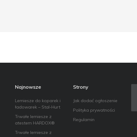
Najnowsze
Strony
Lemiesze do koparek i
Jak dodać ogłoszenie
ładowarek – Stal-Hurt
Polityka prywatności
Trwałe lemiesze z
Regulamin
atestem HARDOX®
Trwałe lemiesze z