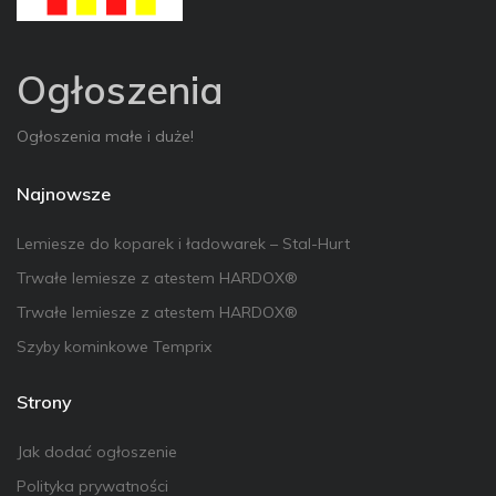
Ogłoszenia
Ogłoszenia małe i duże!
Najnowsze
Lemiesze do koparek i ładowarek – Stal-Hurt
Trwałe lemiesze z atestem HARDOX®
Trwałe lemiesze z atestem HARDOX®
Szyby kominkowe Temprix
Strony
Jak dodać ogłoszenie
Polityka prywatności