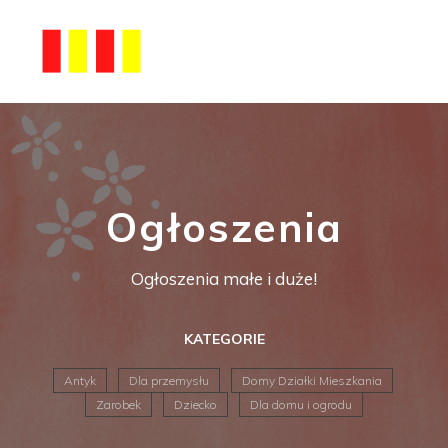
Ogłoszenia
Ogłoszenia małe i duże!
KATEGORIE
Antyk
Dla przemysłu
Domy Działki Mieszkania
Zarobek
Dziecko
Dla domu i ogrodu