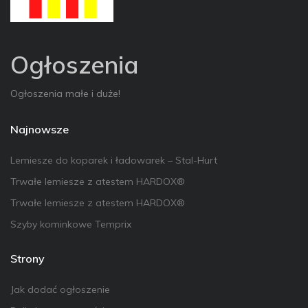
Ogłoszenia
Ogłoszenia małe i duże!
Najnowsze
Lemiesze do koparek i ładowarek – Stal-Hurt
Trwałe lemiesze z atestem HARDOX®
Trwałe lemiesze z atestem HARDOX®
Szyby kominkowe Temprix
Strony
Jak dodać ogłoszenie