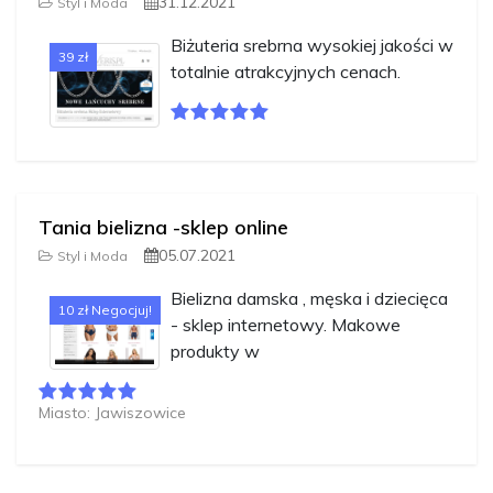
31.12.2021
Styl i Moda
Biżuteria srebrna wysokiej jakości w
39 zł
totalnie atrakcyjnych cenach.
Tania bielizna -sklep online
05.07.2021
Styl i Moda
Bielizna damska , męska i dziecięca
10 zł Negocjuj!
- sklep internetowy. Makowe
produkty w
Miasto: Jawiszowice