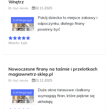
Wnętrz
02.11.2025
Styl i Moda
Pokój dziecka to miejsce zabawy i
0 zł Negocjuj!
odpoczynku, dlatego firany
powinny być
Miasto: Łęki
Nowoczesne firany na taśmie i przelotkach
magiawnetrz-sklep.pl
01.11.2025
Styl i Moda
Duże okna tarasowe i balkony
0 zł Negocjuj!
wymagają firan, które pięknie się
układają