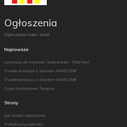
Ogłoszenia
Ogłoszenia małe i duże!
Najnowsze
Lemiesze do koparek i ładowarek – Stal-Hurt
Trwałe lemiesze z atestem HARDOX®
Trwałe lemiesze z atestem HARDOX®
Szyby kominkowe Temprix
Strony
Jak dodać ogłoszenie
Polityka prywatności