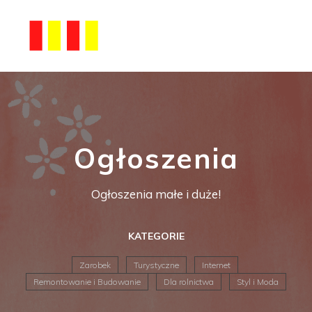
Ogłoszenia
Ogłoszenia małe i duże!
KATEGORIE
Zarobek
Turystyczne
Internet
Remontowanie i Budowanie
Dla rolnictwa
Styl i Moda