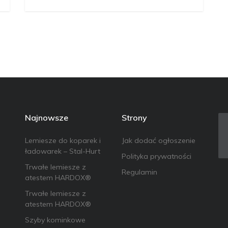
Najnowsze
Strony
Lemiesze do koparek i
Jak dodać ogłoszenie
ładowarek – Stal-Hurt
Polityka prywatności
Trwałe lemiesze z
Regulamin
atestem HARDOX®
Trwałe lemiesze z
atestem HARDOX®
Szyby kominkowe