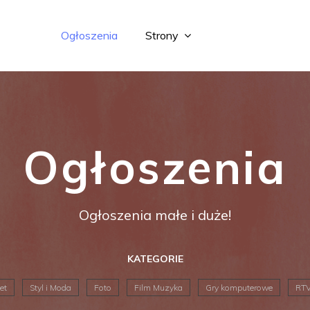
Ogłoszenia
Strony
Ogłoszenia
Ogłoszenia małe i duże!
KATEGORIE
et
Styl i Moda
Foto
Film Muzyka
Gry komputerowe
RT