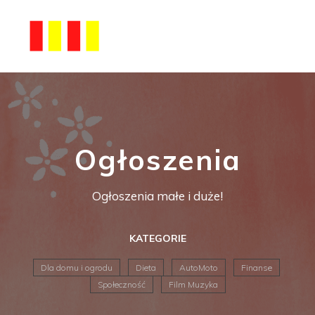
Ogłoszenia
Ogłoszenia małe i duże!
KATEGORIE
Dla domu i ogrodu
Dieta
AutoMoto
Finanse
Społeczność
Film Muzyka