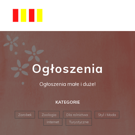
Ogłoszenia
Ogłoszenia małe i duże!
KATEGORIE
Zarobek
Zoologia
Dla rolnictwa
Styl i Moda
Internet
Turystyczne