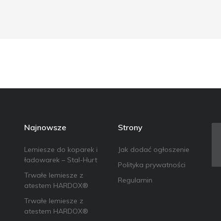
Najnowsze
Strony
Lemiesze do koparek i
Jak dodać ogłoszenie
ładowarek – Stal-Hurt
Polityka prywatności
Trwałe lemiesze z
Regulamin
atestem HARDOX®
Trwałe lemiesze z
atestem HARDOX®