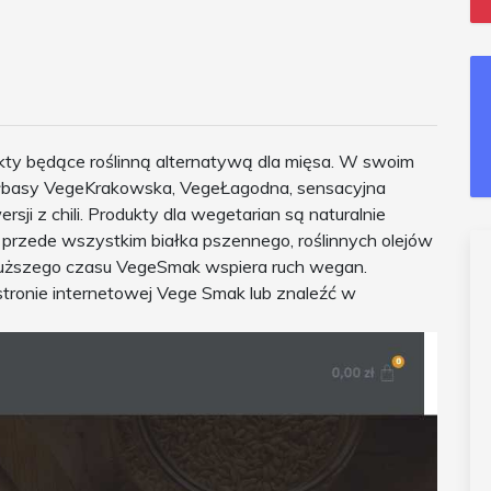
kty będące roślinną alternatywą dla mięsa. W swoim
iełbasy VegeKrakowska, VegeŁagodna, sensacyjna
sji z chili. Produkty dla wegetarian są naturalnie
przede wszystkim białka pszennego, roślinnych olejów
 dłuższego czasu VegeSmak wspiera ruch wegan.
tronie internetowej Vege Smak lub znaleźć w