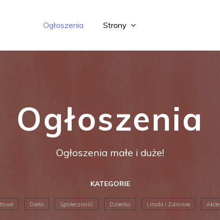
Ogłoszenia
Strony
Ogłoszenia
Ogłoszenia małe i duże!
KATEGORIE
rtowe
Dieta
Społeczność
Dziecko
Uroda i Zdrowie
Akce