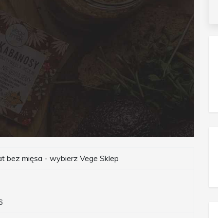
at bez mięsa - wybierz Vege Sklep
6