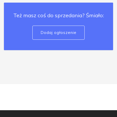
Też masz coś do sprzedania? Śmiało:
Dodaj ogłoszenie