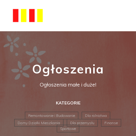
Ogłoszenia
Ogłoszenia małe i duże!
KATEGORIE
Remontowanie i Budowanie
Dla rolnictwa
Domy Działki Mieszkania
Dla przemysłu
Finanse
Sportowe