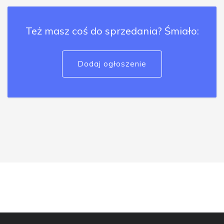
Też masz coś do sprzedania? Śmiało:
Dodaj ogłoszenie