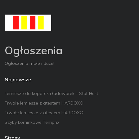
Ogłoszenia
Ogłoszenia małe i duże!
Najnowsze
Lemiesze do koparek i ładowarek – Stal-Hurt
Trwałe lemiesze z atestem HARDOX®
Trwałe lemiesze z atestem HARDOX®
Szyby kominkowe Temprix
Strony